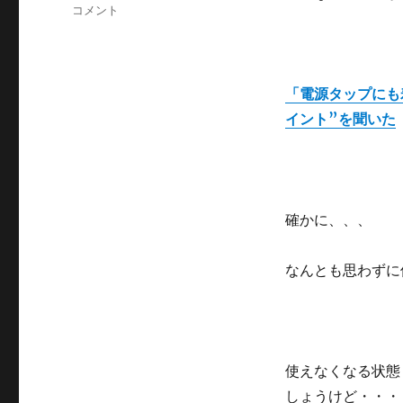
ゴ
テ
コメント
リ
ー
ー
ブ
ル
タ
「電源タップにも
ッ
イント”を聞いた
プ
ひ
と
つ
で
も
確かに、、、
火
事
なんとも思わずに
の
期
間
が
あ
る
使えなくなる状態
の
しょうけど・・・