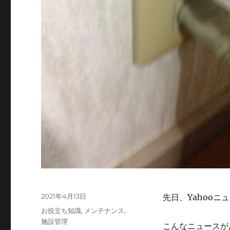
投
2021年4月13日
先日、Yahoo
稿
カ
お役立ち知識
,
メンテナンス
,
日:
テ
施設管理
こんなニュースが