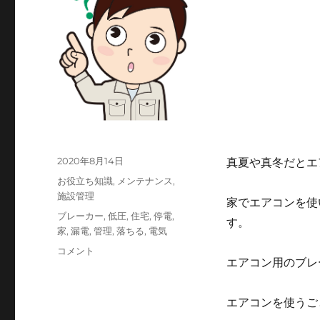
投
2020年8月14日
真夏や真冬だとエ
稿
カ
お役立ち知識
,
メンテナンス
,
日:
テ
施設管理
家でエアコンを使
ゴ
タ
ブレーカー
,
低圧
,
住宅
,
停電
,
す。
リ
グ
家
,
漏電
,
管理
,
落ちる
,
電気
ー
家
コメント
エアコン用のブレ
が
停
電
エアコンを使うご
し