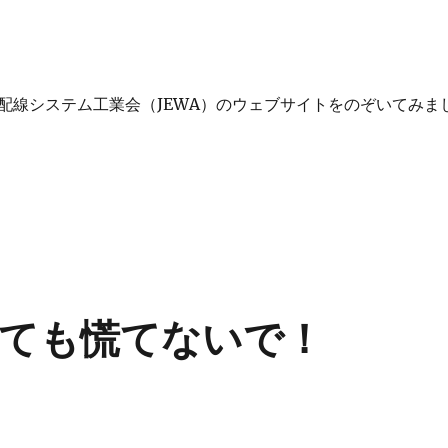
配線システム工業会（JEWA）のウェブサイトをのぞいてみま
ひとつでも火事の期間があるので注意が必要” の
ても慌てないで！