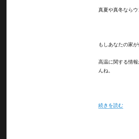
て
し
真夏や真冬ならウ
ま
っ
て
も
慌
もしあなたの家が
て
な
い
高温に関する情報
で！
んね。
に
“家が停電してし
続きを読む