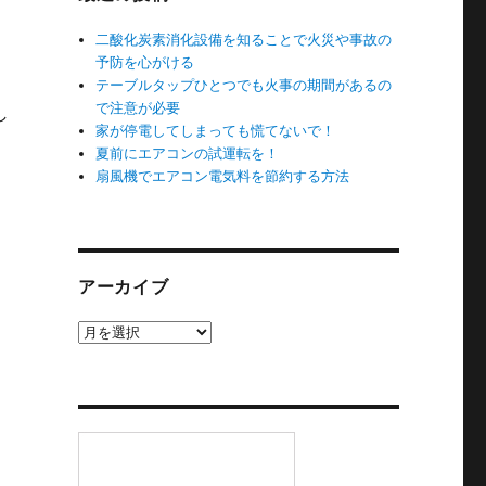
二酸化炭素消化設備を知ることで火災や事故の
予防を心がける
テーブルタップひとつでも火事の期間があるの
で注意が必要
し
家が停電してしまっても慌てないで！
夏前にエアコンの試運転を！
扇風機でエアコン電気料を節約する方法
アーカイブ
ア
ー
カ
イ
ブ