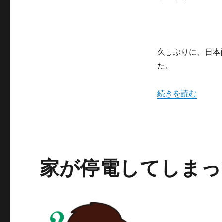
で
注
意
が
必
久しぶりに、日本
要
に
た。
“テーブルタップ
続きを読む
家が停電してしまっ