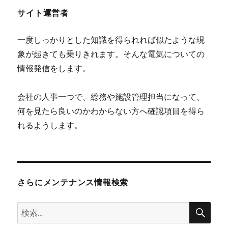
の
サイト運営者
変
ビ
圧
一度しっかりとした知識を得られれば似たような現
器
ゲ
や
象が起きても乗りきれます。そんな電気についての
コ
情報発信をします。
ー
ン
デ
ン
シ
会社の人事一つで、総務や施設管理担当になって、
サ
何を見たら良いのかわからない方へ確認項目を得ら
を
ョ
れるようします。
使
っ
ン
て
営
業
す
さらにメンテナンス情報検索
る
方
検
検
法
索
に
索: