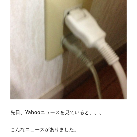
故
の
予
防
を
心
が
け
る
に
先日、Yahooニュースを見ていると、、、
こんなニュースがありました。