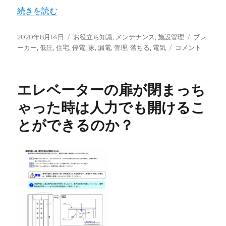
“家が停電してしまっても慌てないで！” の
続きを読む
投
カ
タ
2020年8月14日
お役立ち知識
,
メンテナンス
,
施設管理
ブレ
稿
テ
家
グ
ーカー
,
低圧
,
住宅
,
停電
,
家
,
漏電
,
管理
,
落ちる
,
電気
コメント
日:
ゴ
が
リ
停
ー
電
エレベーターの扉が閉まっち
し
て
ゃった時は人力でも開けるこ
し
とができるのか？
ま
っ
て
も
慌
て
な
い
で！
に