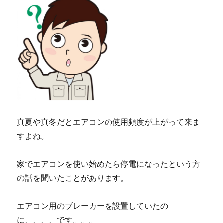
で
も
火
事
の
期
間
が
あ
る
の
真夏や真冬だとエアコンの使用頻度が上がって来ま
で
注
すよね。
意
が
家でエアコンを使い始めたら停電になったという方
必
要
の話を聞いたことがあります。
に
エアコン用のブレーカーを設置していたの
に、、、、です。。。