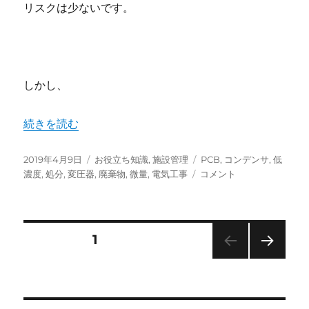
リスクは少ないです。
の
しかし、
“PCB廃棄物である油入りの変圧器やコンデンサを使って
続きを読む
投
カ
タ
2019年4月9日
お役立ち知識
,
施設管理
PCB
,
コンデンサ
,
低
稿
テ
PCB
グ
濃度
,
処分
,
変圧器
,
廃棄物
,
微量
,
電気工事
コメント
日:
ゴ
廃
リ
棄
ー
物
で
投
固定ページ
1
あ
る
次の
稿
油
ペー
入
ジ
ナ
り