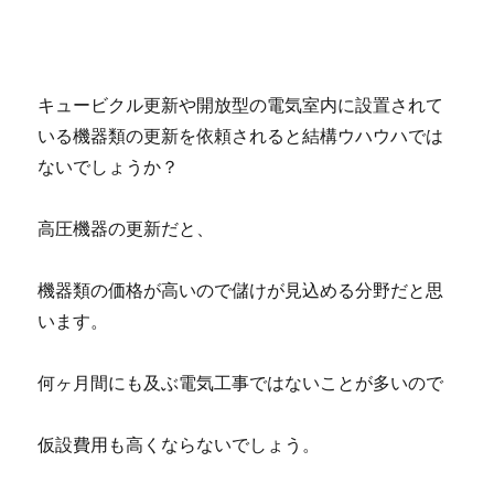
ち
ゃ
っ
た
時
キュービクル更新や開放型の電気室内に設置されて
は
いる機器類の更新を依頼されると結構ウハウハでは
人
ないでしょうか？
力
で
も
高圧機器の更新だと、
開
け
る
機器類の価格が高いので儲けが見込める分野だと思
こ
います。
と
が
で
何ヶ月間にも及ぶ電気工事ではないことが多いので
き
る
仮設費用も高くならないでしょう。
の
か？
へ