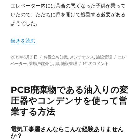
エレベーター内には具合の悪くなった子供が乗って
いたので、ただちに扉を開けて処置する必要がある
ようでした。
“エレベーターの扉が閉まっちゃった時は人力でも開ける
続きを読む
投
カ
タ
2019年5月31日
お役立ち知識
,
メンテナンス
,
施設管理
エレ
稿
テ
エ
グ
ベーター
,
乗場戸錠外し
,
扉
,
施設管理
1件のコメント
日:
ゴ
レ
リ
ベ
ー
ー
PCB廃棄物である油入りの変
タ
ー
圧器やコンデンサを使って営
の
業する方法
扉
が
閉
電気工事屋さんならこんな経験ありません
ま
か？
っ