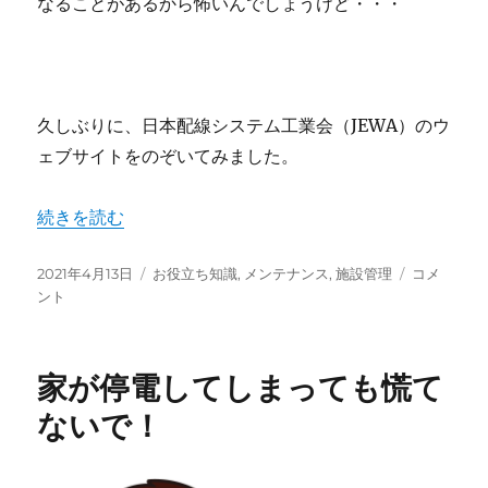
なることがあるから怖いんでしょうけど・・・
久しぶりに、日本配線システム工業会（JEWA）のウ
ェブサイトをのぞいてみました。
“テーブルタップひとつでも火事の期間があるので注意が必
続きを読む
投
カ
テ
2021年4月13日
お役立ち知識
,
メンテナンス
,
施設管理
コメ
稿
テ
ー
ント
日:
ゴ
ブ
リ
ル
ー
タ
家が停電してしまっても慌て
ッ
プ
ないで！
ひ
と
つ