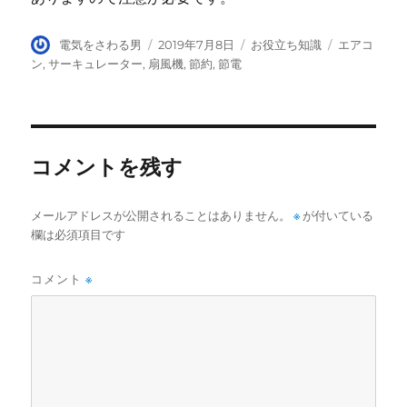
投
投
カ
タ
電気をさわる男
2019年7月8日
お役立ち知識
エアコ
稿
稿
テ
グ
ン
,
サーキュレーター
,
扇風機
,
節約
,
節電
者
日:
ゴ
リ
ー
コメントを残す
メールアドレスが公開されることはありません。
※
が付いている
欄は必須項目です
コメント
※