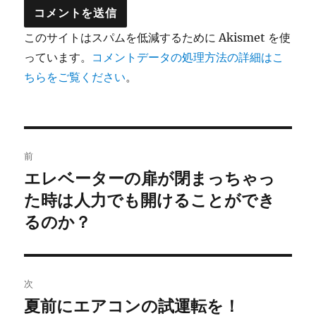
このサイトはスパムを低減するために Akismet を使
っています。
コメントデータの処理方法の詳細はこ
ちらをご覧ください
。
投
前
稿
エレベーターの扉が閉まっちゃっ
前
の
た時は人力でも開けることができ
ナ
投
るのか？
ビ
稿:
ゲ
次
ー
夏前にエアコンの試運転を！
次