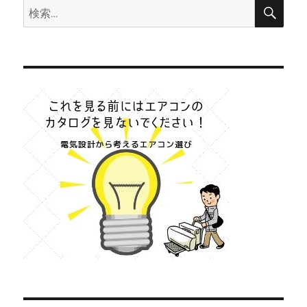
検
検
索
に
索: