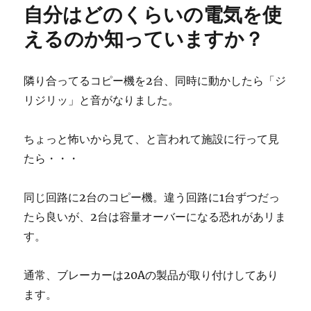
自分はどのくらいの電気を使
線
で
えるのか知っていますか？
痛
い
思
隣り合ってるコピー機を2台、同時に動かしたら「ジ
い
リジリッ」と音がなりました。
を
し
な
ちょっと怖いから見て、と言われて施設に行って見
い
たら・・・
で
く
だ
同じ回路に2台のコピー機。違う回路に1台ずつだっ
さ
たら良いが、2台は容量オーバーになる恐れがあリま
い
に
す。
通常、ブレーカーは20Aの製品が取り付けしてあり
ます。