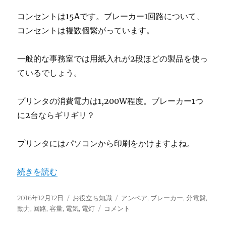
コンセントは15
A
です。ブレーカー
1
回路について、
コンセントは複数個繋がっています。
一般的な事務室では用紙入れが2段ほどの製品を使っ
ているでしょう。
プリンタの消費電力は1,200
W
程度。ブレーカー1つ
に2台ならギリギリ？
プリンタにはパソコンから印刷をかけますよね。
“自分はどのくらいの電気を使えるのか知っていますか？”
続きを読む
投
カ
タ
2016年12月12日
お役立ち知識
アンペア
,
ブレーカー
,
分電盤
,
稿
テ
自
グ
動力
,
回路
,
容量
,
電気
,
電灯
コメント
日:
ゴ
分