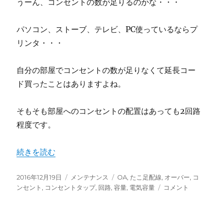
うーん、コンセントの数が足りるのかな・・・
パソコン、ストーブ、テレビ、
PC
使っているならプ
リンタ・・・
自分の部屋でコンセントの数が足りなくて延長コー
ド買ったことはありますよね。
そもそも部屋へのコンセントの配置はあっても
2
回路
程度です。
“たこ足配線で痛い思いをしないでください” の
続きを読む
投
カ
タ
2016年12月19日
メンテナンス
OA
,
たこ足配線
,
オーバー
,
コ
稿
テ
グ
た
ンセント
,
コンセントタップ
,
回路
,
容量
,
電気容量
コメント
日:
ゴ
こ
リ
足
ー
配