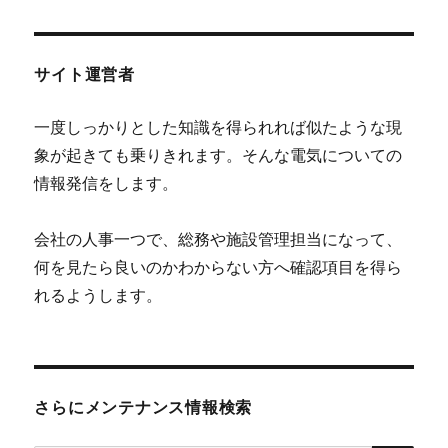
リ
は
ー
ど
の
く
サイト運営者
ら
い
一度しっかりとした知識を得られれば似たような現
の
象が起きても乗りきれます。そんな電気についての
電
気
情報発信をします。
を
使
会社の人事一つで、総務や施設管理担当になって、
え
る
何を見たら良いのかわからない方へ確認項目を得ら
の
れるようします。
か
知
っ
て
い
ま
さらにメンテナンス情報検索
す
か？