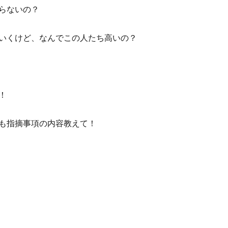
らないの？
いくけど、なんでこの人たち高いの？
！
も指摘事項の内容教えて！
協会の言うことなんて聞かなきゃならないの？” の