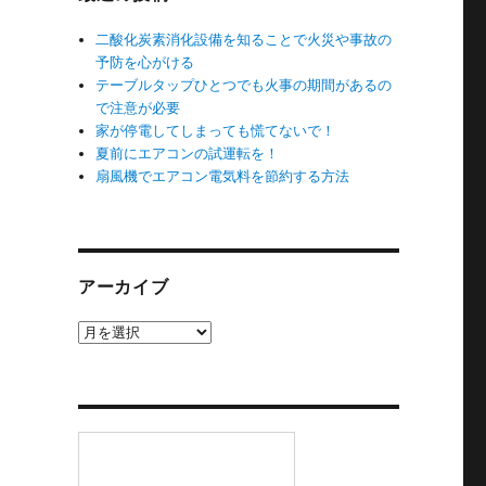
二酸化炭素消化設備を知ることで火災や事故の
予防を心がける
テーブルタップひとつでも火事の期間があるの
で注意が必要
家が停電してしまっても慌てないで！
夏前にエアコンの試運転を！
扇風機でエアコン電気料を節約する方法
アーカイブ
ア
ー
カ
イ
ブ