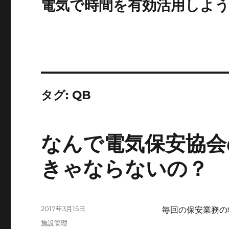
電気で時間を有効活用しよ
タグ:
QB
なんで電気保安協会
きゃならないの？
投
2017年3月15日
毎回の保安業務の
稿
カ
施設管理