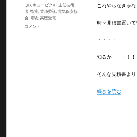
日:
テ
タ
QB
,
キュービクル
,
主任技術
これやらなきゃな
ゴ
グ
者
,
指摘
,
業務委託
,
電気保安協
リ
会
,
電験
,
高圧受電
ー
時々見積書置いて
な
コメント
ん
で
・・・・
電
気
知るか・・・！！
保
安
協
そんな見積書より
会
の
言
“なんで電気保安
続きを読む
う
こ
と
な
ん
て
聞