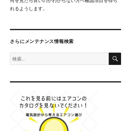
何を見たら良いのかわからない方へ確認項目を得ら
の
れるようします。
か？
に
さらにメンテナンス情報検索
検
検
索
索: