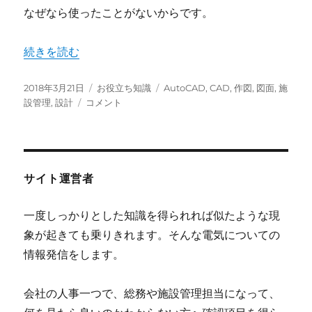
なぜなら使ったことがないからです。
“工事屋さんはCADはどのように選ぶのか？” の
続きを読む
投
カ
タ
2018年3月21日
お役立ち知識
AutoCAD
,
CAD
,
作図
,
図面
,
施
稿
工
テ
グ
設管理
,
設計
コメント
日:
事
ゴ
屋
リ
さ
ー
ん
は
サイト運営者
CAD
は
一度しっかりとした知識を得られれば似たような現
ど
象が起きても乗りきれます。そんな電気についての
の
よ
情報発信をします。
う
に
会社の人事一つで、総務や施設管理担当になって、
選
ぶ