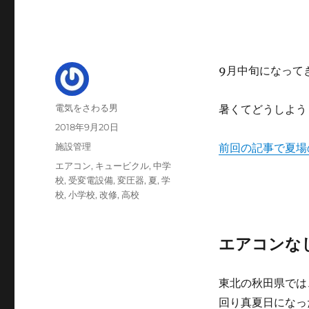
9月中旬になって
投
電気をさわる男
暑くてどうしよう
稿
投
2018年9月20日
者
稿
カ
施設管理
前回の記事で夏場
日:
テ
タ
エアコン
,
キュービクル
,
中学
ゴ
グ
校
,
受変電設備
,
変圧器
,
夏
,
学
リ
校
,
小学校
,
改修
,
高校
ー
エアコンな
東北の秋田県では
回り真夏日になっ