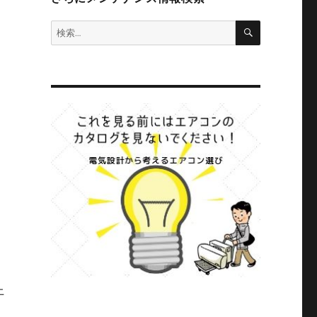
検
検
索
索:
上