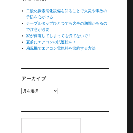
二酸化炭素消化設備を知ることで火災や事故の
予防を心がける
テーブルタップひとつでも火事の期間があるの
で注意が必要
家が停電してしまっても慌てないで！
夏前にエアコンの試運転を！
扇風機でエアコン電気料を節約する方法
アーカイブ
ア
ー
カ
イ
ブ