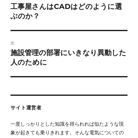
稿
工事屋さんはCADはどのように選
前
の
ぶのか？
ナ
投
ビ
稿:
ゲ
次
施設管理の部署にいきなり異動した
次
ー
の
人のために
シ
投
稿:
ョ
ン
サイト運営者
一度しっかりとした知識を得られれば似たような現
象が起きても乗りきれます。そんな電気についての