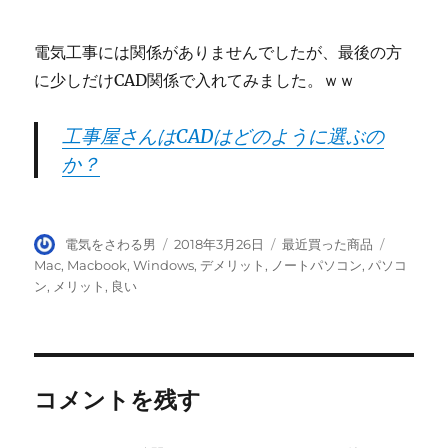
電気工事には関係がありませんでしたが、最後の方
に少しだけCAD関係で入れてみました。ｗｗ
工事屋さんはCADはどのように選ぶの
か？
投
投
カ
タ
電気をさわる男
2018年3月26日
最近買った商品
稿
稿
テ
グ
Mac
,
Macbook
,
Windows
,
デメリット
,
ノートパソコン
,
パソコ
者
日:
ゴ
ン
,
メリット
,
良い
リ
ー
コメントを残す