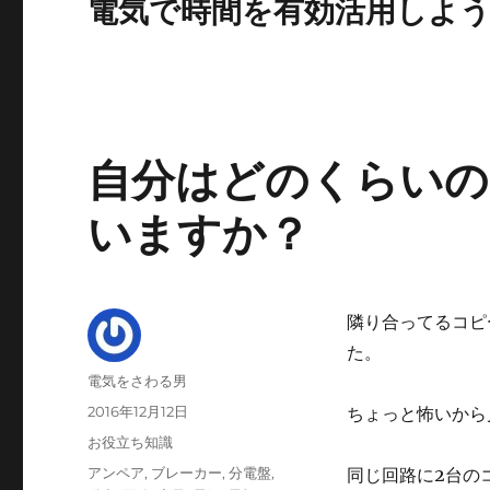
電気で時間を有効活用しよ
自分はどのくらいの
いますか？
隣り合ってるコピ
た。
投
電気をさわる男
稿
投
2016年12月12日
ちょっと怖いから
者
稿
カ
お役立ち知識
日:
テ
タ
アンペア
,
ブレーカー
,
分電盤
,
同じ回路に2台の
ゴ