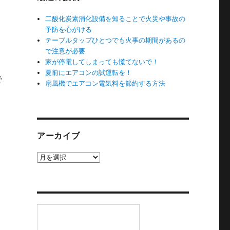
二酸化炭素消化設備を知ることで火災や事故の
予防を心がける
テーブルタップひとつでも火事の期間があるの
で注意が必要
家が停電してしまっても慌てないで！
夏前にエアコンの試運転を！
で
扇風機でエアコン電気料を節約する方法
アーカイブ
ア
ー
カ
イ
ブ