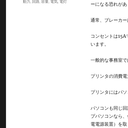
グ
動力
,
回路
,
容量
,
電気
,
電灯
ーになる恐れがあ
リ
ー
通常、ブレーカー
コンセントは15
A
います。
一般的な事務室で
プリンタの消費電力
プリンタにはパソ
パソコンも同じ回
プパソコンなら、
電電源装置）を取