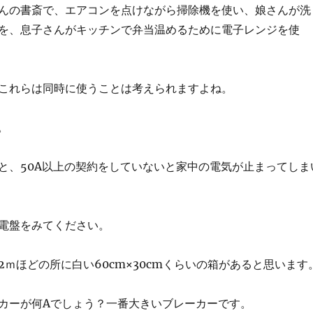
んの書斎で、エアコンを点けながら掃除機を使い、娘さんが洗
を、息子さんがキッチンで弁当温めるために電子レンジを使
これらは同時に使うことは考えられますよね。
。
と、
50A
以上の契約をしていないと家中の電気が止まってしま
電盤をみてください。
2
ｍほどの所に白い
60cm×30cm
くらいの箱があると思います
カーが何
A
でしょう？一番大きいブレーカーです。