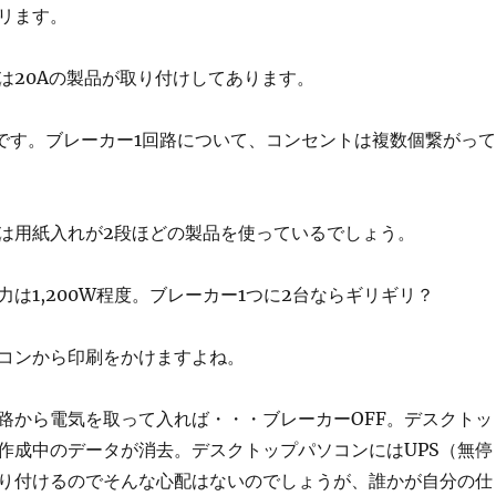
リます。
は20Aの製品が取り付けしてあります。
です。ブレーカー
1
回路について、コンセントは複数個繋がって
は用紙入れが2段ほどの製品を使っているでしょう。
は1,200
W
程度。ブレーカー1つに2台ならギリギリ？
コンから印刷をかけますよね。
路から電気を取って入れば・・・ブレーカー
OFF
。デスクトッ
作成中のデータが消去。デスクトップパソコンには
UPS
（無停
り付けるのでそんな心配はないのでしょうが、誰かが自分の仕