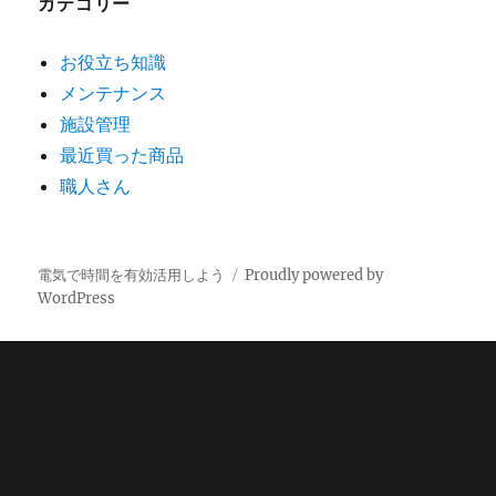
カテゴリー
お役立ち知識
メンテナンス
施設管理
最近買った商品
職人さん
電気で時間を有効活用しよう
Proudly powered by
WordPress
Warning
: Trying to access array offset on value of type
null in
/home/coffe722/biridenki.com/public_html/wp-
content/plugins/amazonjs/amazonjs.php
on line
637