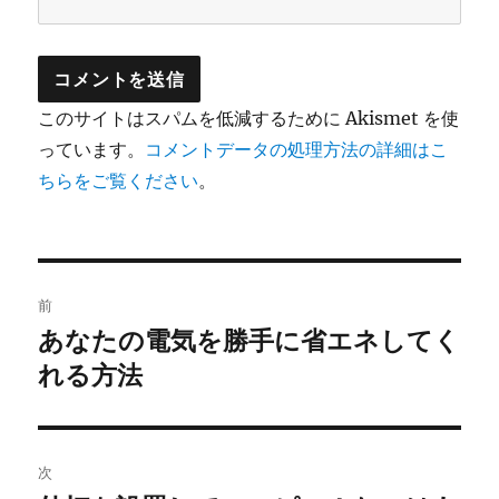
このサイトはスパムを低減するために Akismet を使
っています。
コメントデータの処理方法の詳細はこ
ちらをご覧ください
。
投
前
稿
あなたの電気を勝手に省エネしてく
前
の
れる方法
ナ
投
ビ
稿:
ゲ
次