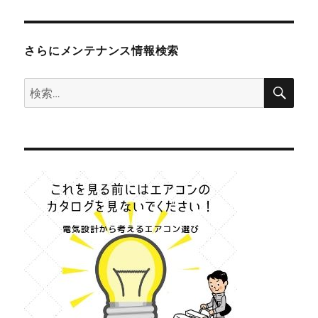
さらにメンテナンス情報検索
検
検
索
索: