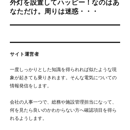
外灯を設置してハッピー！なのはあ
次
ー
の
なただけ。周りは迷惑・・・
シ
投
稿:
ョ
ン
サイト運営者
一度しっかりとした知識を得られれば似たような現
象が起きても乗りきれます。そんな電気についての
情報発信をします。
会社の人事一つで、総務や施設管理担当になって、
何を見たら良いのかわからない方へ確認項目を得ら
れるようします。