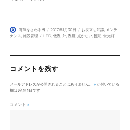
投
投
カ
電気をさわる男
2017年1月30日
お役立ち知識
,
メンテ
稿
稿
テ
タ
ナンス
,
施設管理
LED
,
低温
,
外
,
温度
,
点かない
,
照明
,
蛍光灯
者
日:
ゴ
グ
リ
ー
コメントを残す
メールアドレスが公開されることはありません。
※
が付いている
欄は必須項目です
コメント
※