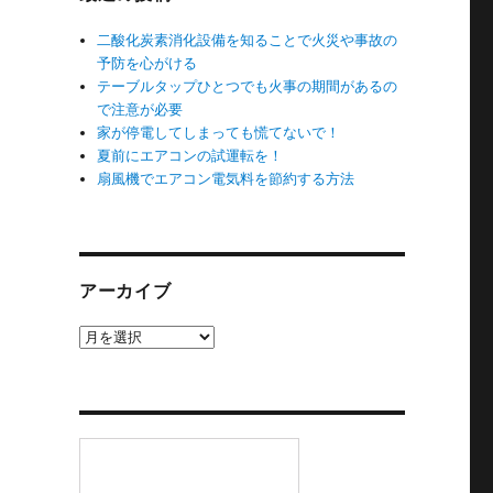
二酸化炭素消化設備を知ることで火災や事故の
予防を心がける
テーブルタップひとつでも火事の期間があるの
で注意が必要
家が停電してしまっても慌てないで！
夏前にエアコンの試運転を！
扇風機でエアコン電気料を節約する方法
アーカイブ
ア
ー
カ
イ
ブ