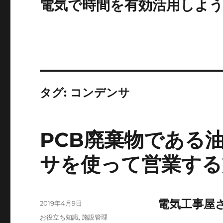
電気で時間を有効活用しよ
タグ:
コンデンサ
PCB廃棄物である
サを使って営業する
電気工事屋
投
2019年4月9日
稿
カ
お役立ち知識
,
施設管理