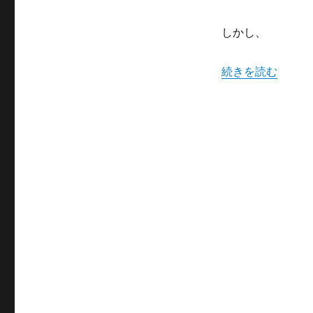
ン
サ
しかし、
を
使
っ
“PCB廃棄物で
続きを読む
て
営
業
す
る
方
法
に