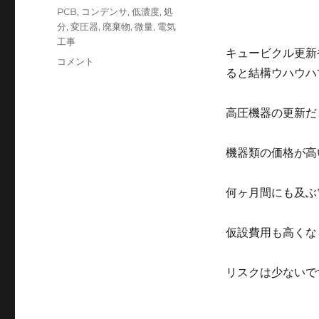
日:
テ
タ
PCB
,
コンデンサ
,
低濃度
,
処
ゴ
グ
分
,
変圧器
,
廃棄物
,
微量
,
電気
リ
工事
ー
キュービクル更新
PCB
コメント
ると結構ウハウハ
廃
棄
物
高圧機器の更新だ
で
あ
る
機器類の価格が高
油
入
何ヶ月間にも及ぶ
り
の
変
仮設費用も高くな
圧
器
や
リスクは少ないで
コ
ン
デ