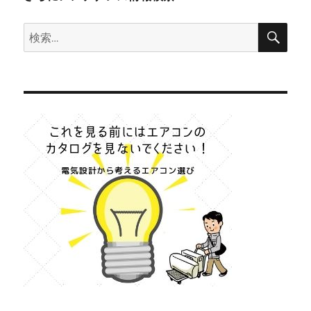
な
ら
検
検
索
な
索:
い
の？
に