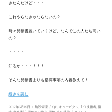
きたんだけど・・・
これやらなきゃならないの？
時々見積書置いていくけど、なんでこの人たち高い
の？
・・・・
知るか・・・！！！
そんな見積書よりも指摘事項の内容教えて！
“なんで電気保安協会の言うことなんて聞かなきゃならない
続きを読む
投
カ
タ
2017年3月15日
施設管理
QB
,
キュービクル
,
主任技術者
,
指
稿
テ
グ
な