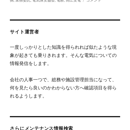
摘
,
業務委託
,
電気保安協会
,
電験
,
高圧受電
コメント
日:
ゴ
ん
リ
で
ー
電
気
保
サイト運営者
安
協
一度しっかりとした知識を得られれば似たような現
会
象が起きても乗りきれます。そんな電気についての
の
言
情報発信をします。
う
こ
会社の人事一つで、総務や施設管理担当になって、
と
な
何を見たら良いのかわからない方へ確認項目を得ら
ん
れるようします。
て
聞
か
な
き
ゃ
さらにメンテナンス情報検索